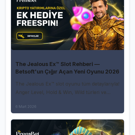
The Jealous Ex™ Slot Rehberi —
Betsoft'un Çığır Açan Yeni Oyunu 2026
The Jealous Ex™ slot oyunu tüm detaylarıyla!
Anger Level, Hold & Win, Wild türleri ve
kazanma stratejileri. Prensbet erken erişim.
6 Mart 2026