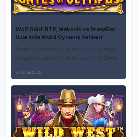
Wolf Gold: RTP, Mekanik ve PrensBet
Üzerinde Mobil Oynanış Rehberi
PrensBet platformunda Wolf Gold'un mega
jackpot'u patladı! Şanslı bir oyuncu 210.000
TL değerinde jackpot kazancı elde etti. Wolf
25 Şubat 2026
Gold'un efsanevi jackpot sistemi bir kez daha
oyuncuyu sevindirdi.