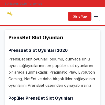
6 Ağustos 2026 Perşembe
Giriş Yap
PrensBet Slot Oyunları
PrensBet Slot Oyunları 2026
PrensBet slot oyunları bölümü, dünyaca ünlü
oyun sağlayıcılarının en popüler slot oyunlarını
bir arada sunmaktadır. Pragmatic Play, Evolution
Gaming, NetEnt ve daha birçok lider sağlayıcının
oyunlarını PrensBet üzerinden oynayabilirsiniz.
Popüler PrensBet Slot Oyunları