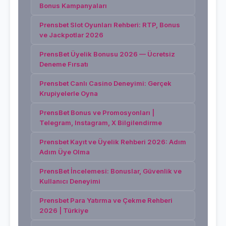
Bonus Kampanyaları
Prensbet Slot Oyunları Rehberi: RTP, Bonus
ve Jackpotlar 2026
PrensBet Üyelik Bonusu 2026 — Ücretsiz
Deneme Fırsatı
Prensbet Canlı Casino Deneyimi: Gerçek
Krupiyelerle Oyna
PrensBet Bonus ve Promosyonları |
Telegram, Instagram, X Bilgilendirme
Prensbet Kayıt ve Üyelik Rehberi 2026: Adım
Adım Üye Olma
PrensBet İncelemesi: Bonuslar, Güvenlik ve
Kullanıcı Deneyimi
Prensbet Para Yatırma ve Çekme Rehberi
2026 | Türkiye