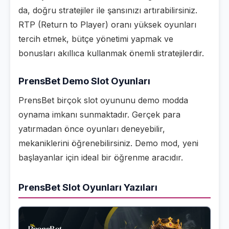
da, doğru stratejiler ile şansınızı artırabilirsiniz.
RTP (Return to Player) oranı yüksek oyunları
tercih etmek, bütçe yönetimi yapmak ve
bonusları akıllıca kullanmak önemli stratejilerdir.
PrensBet Demo Slot Oyunları
PrensBet birçok slot oyununu demo modda
oynama imkanı sunmaktadır. Gerçek para
yatırmadan önce oyunları deneyebilir,
mekaniklerini öğrenebilirsiniz. Demo mod, yeni
başlayanlar için ideal bir öğrenme aracıdır.
PrensBet Slot Oyunları
Yazıları