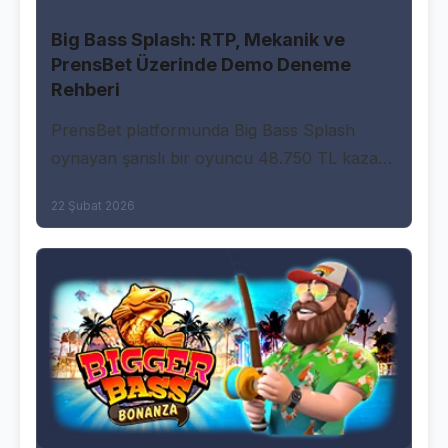
Big Bass Splash: RTP, Mekanik ve
PrensBet Üzerinde Demo Deneme
Rehberi
PrensBet platformunda Big Bass Splash
oynayan şanslı bir oyuncu 48.750 TL kazanç
elde etti! Big Bass serisinin su dolu macerası
22 Şubat 2026
bu kez gerçek anlamda büyük bir dalga
yarattı.