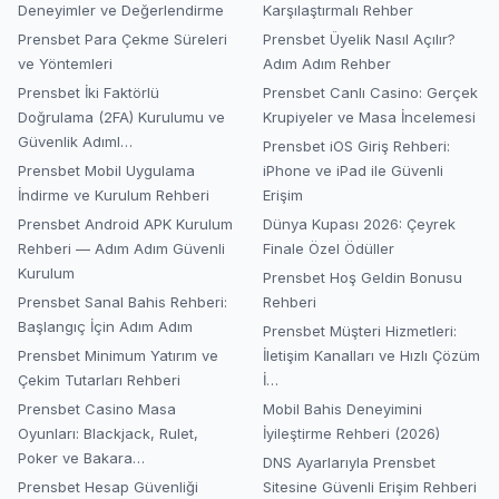
Deneyimler ve Değerlendirme
Karşılaştırmalı Rehber
Prensbet Para Çekme Süreleri
Prensbet Üyelik Nasıl Açılır?
ve Yöntemleri
Adım Adım Rehber
Prensbet İki Faktörlü
Prensbet Canlı Casino: Gerçek
Doğrulama (2FA) Kurulumu ve
Krupiyeler ve Masa İncelemesi
Güvenlik Adıml…
Prensbet iOS Giriş Rehberi:
Prensbet Mobil Uygulama
iPhone ve iPad ile Güvenli
İndirme ve Kurulum Rehberi
Erişim
Prensbet Android APK Kurulum
Dünya Kupası 2026: Çeyrek
Rehberi — Adım Adım Güvenli
Finale Özel Ödüller
Kurulum
Prensbet Hoş Geldin Bonusu
Prensbet Sanal Bahis Rehberi:
Rehberi
Başlangıç İçin Adım Adım
Prensbet Müşteri Hizmetleri:
Prensbet Minimum Yatırım ve
İletişim Kanalları ve Hızlı Çözüm
Çekim Tutarları Rehberi
İ…
Prensbet Casino Masa
Mobil Bahis Deneyimini
Oyunları: Blackjack, Rulet,
İyileştirme Rehberi (2026)
Poker ve Bakara…
DNS Ayarlarıyla Prensbet
Prensbet Hesap Güvenliği
Sitesine Güvenli Erişim Rehberi