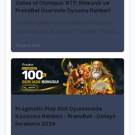
Gates of Olympus: RTP, Mekanik ve
PrensBet Üzerinde Oynanış Rehberi
PrensBet platformunda Gates of Olympus
oyununda büyük kazanç! Pragmatic Play'in
en popüler slot oyununda 125.000 TL
16 Şubat 2026
değerinde ödül kazanıldı.
Pragmatic Play Slot Oyunlarında
Kazanma Rehberi - PrensBet - Detaylı
İnceleme 2026