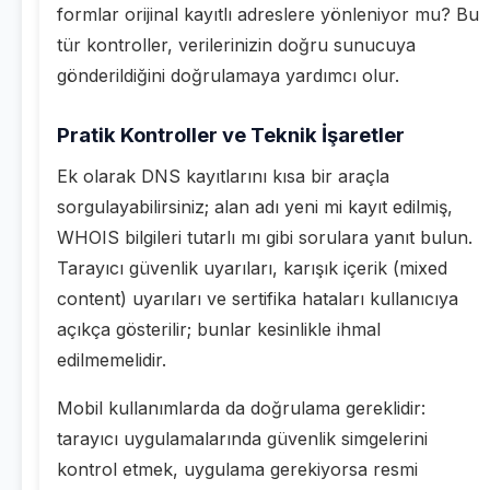
formlar orijinal kayıtlı adreslere yönleniyor mu? Bu
tür kontroller, verilerinizin doğru sunucuya
gönderildiğini doğrulamaya yardımcı olur.
Pratik Kontroller ve Teknik İşaretler
Ek olarak DNS kayıtlarını kısa bir araçla
sorgulayabilirsiniz; alan adı yeni mi kayıt edilmiş,
WHOIS bilgileri tutarlı mı gibi sorulara yanıt bulun.
Tarayıcı güvenlik uyarıları, karışık içerik (mixed
content) uyarıları ve sertifika hataları kullanıcıya
açıkça gösterilir; bunlar kesinlikle ihmal
edilmemelidir.
Mobil kullanımlarda da doğrulama gereklidir:
tarayıcı uygulamalarında güvenlik simgelerini
kontrol etmek, uygulama gerekiyorsa resmi