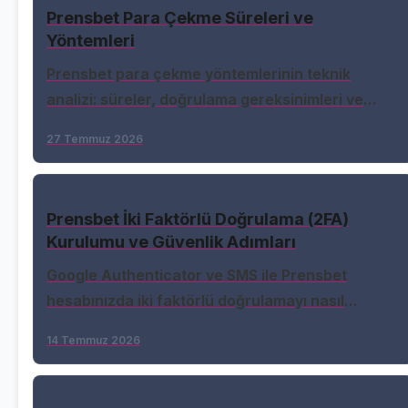
Prensbet Para Çekme Süreleri ve
Yöntemleri
Prensbet para çekme yöntemlerinin teknik
analizi: süreler, doğrulama gereksinimleri ve
gecikmelerle başa çıkma stratejileri.
27 Temmuz 2026
Prensbet İki Faktörlü Doğrulama (2FA)
Kurulumu ve Güvenlik Adımları
Google Authenticator ve SMS ile Prensbet
hesabınızda iki faktörlü doğrulamayı nasıl
kuracağınızı, karşılaşılabilecek sorunları ve ek
14 Temmuz 2026
güvenlik adımlarını öğrenin.