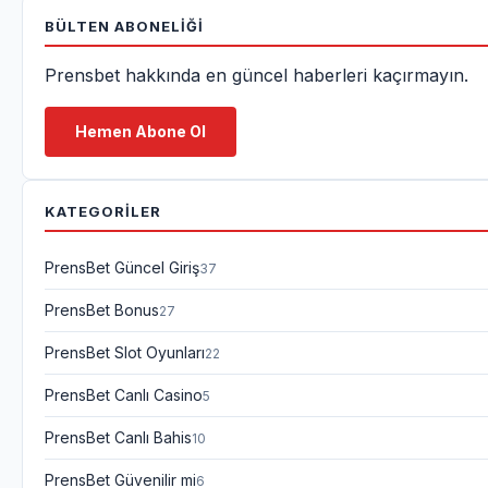
BÜLTEN ABONELIĞI
Prensbet hakkında en güncel haberleri kaçırmayın.
Hemen Abone Ol
KATEGORILER
PrensBet Güncel Giriş
37
PrensBet Bonus
27
PrensBet Slot Oyunları
22
PrensBet Canlı Casino
5
PrensBet Canlı Bahis
10
PrensBet Güvenilir mi
6