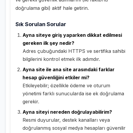
doğrulama gibi) aktif hale getirin.
Sık Sorulan Sorular
Ayna siteye giriş yaparken dikkat edilmesi
gereken ilk şey nedir?
Adres çubuğundaki HTTPS ve sertifika sahibi
bilgilerini kontrol etmek ilk adımdır.
Ayna site ile ana site arasındaki farklar
hesap güvenliğini etkiler mi?
Etkileyebilir; özellikle ödeme ve oturum
yönetimi farklı sunucularda ise ek doğrulama
gerekir.
Ayna siteyi nereden doğrulayabilirim?
Resmi duyurular, destek kanalları veya
doğrulanmış sosyal medya hesapları güvenilir