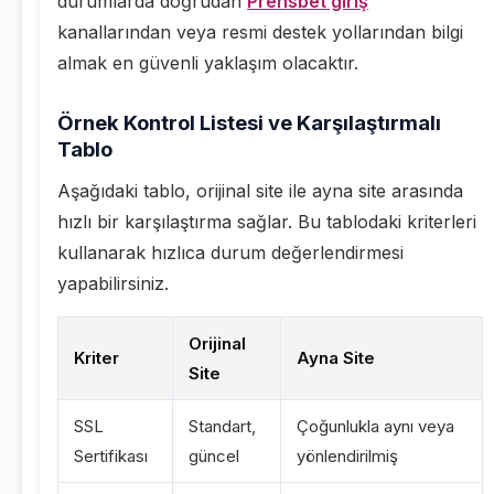
durumlarda doğrudan
Prensbet giriş
kanallarından veya resmi destek yollarından bilgi
almak en güvenli yaklaşım olacaktır.
Örnek Kontrol Listesi ve Karşılaştırmalı
Tablo
Aşağıdaki tablo, orijinal site ile ayna site arasında
hızlı bir karşılaştırma sağlar. Bu tablodaki kriterleri
kullanarak hızlıca durum değerlendirmesi
yapabilirsiniz.
Orijinal
Kriter
Ayna Site
Site
SSL
Standart,
Çoğunlukla aynı veya
Sertifikası
güncel
yönlendirilmiş