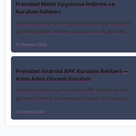
Prensbet Mobil Uygulama İndirme ve
Kurulum Rehberi
Android ve iOS için Prensbet mobil uygulamasını
güvenli şekilde indirme, kurulum ve ilk ayarlar
rehberi. Sistem gereksinimleri ve sık çözümlerle
14 Temmuz 2026
hızlı başlangıç.
Prensbet Android APK Kurulum Rehberi —
Adım Adım Güvenli Kurulum
Android cihazınıza Prensbet APK yüklemek için
güvenli indirme, bilinmeyen kaynak izni, kurulum
adımları ve güncelleme yöntemlerini içeren
1 Temmuz 2026
rehber.