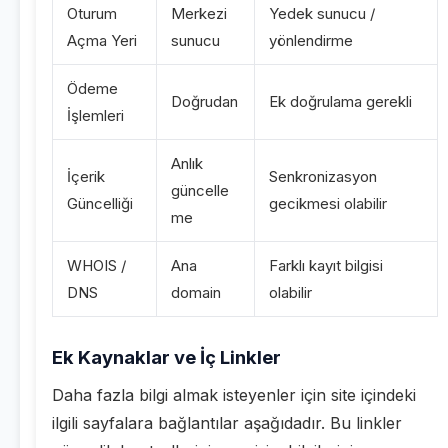
Oturum
Merkezi
Yedek sunucu /
Açma Yeri
sunucu
yönlendirme
Ödeme
Doğrudan
Ek doğrulama gerekli
İşlemleri
Anlık
İçerik
Senkronizasyon
güncelle
Güncelliği
gecikmesi olabilir
me
WHOIS /
Ana
Farklı kayıt bilgisi
DNS
domain
olabilir
Ek Kaynaklar ve İç Linkler
Daha fazla bilgi almak isteyenler için site içindeki
ilgili sayfalara bağlantılar aşağıdadır. Bu linkler