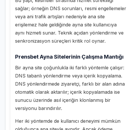
Bu yapı, kesintiler sırasında hizmet sürekliliği
sağlar; örneğin DNS sorunları, resmi engellemeler
veya ani trafik artışları nedeniyle ana site
erişilemez hale geldiğinde ayna site kullanıcıya
aynı hizmeti sunar. Teknik açıdan yönlendirme ve
senkronizasyon süreçleri kritik rol oynar.
Prensbet Ayna Sitelerinin Çalışma Mantığı
Bir ayna site çoğunlukla iki farklı yöntemle çalışır:
DNS tabanlı yönlendirme veya içerik kopyalama.
DNS yönlendirmede ziyaretçi, farklı bir alan adına
otomatik olarak aktarılır; içerik kopyalamada ise
sunucu üzerinde asıl içeriğin klonlanmış bir
versiyonu barındırılır.
Her iki yöntemde de kullanıcı deneyimi mümkün
olduğunca ana siteyle aynıdır. Ancak ödeme