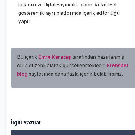
sektörü ve dijital yayıncılık alanında faaliyet
gösteren iki ayrı platformda içerik editörlüğü
yaptı.
Bu içerik
Emre Karataş
tarafından
hazırlanmış
olup düzenli olarak güncellenmektedir.
Prensbet
blog
sayfasında daha fazla içerik bulabilirsiniz.
İlgili Yazılar