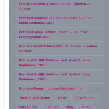
PrensBet Destek & Bonus Rehberi | Şikâyet ve
Çözüm
Prensbet Bonuslar ve Promosyonlar Hakkında
Sıkça Sorulanlar 2026
Prensbet Sıkça Sorulan Sorular — Bonus ve
Promosyonlar 2026
PrensBet Kayıt Rehberi 2026: Bonus ve İlk Yatırım
Adımları
Prensbet Gizlilik Politikası — Kişisel Verilerin
Korunması (2026)
Prensbet Gizlilik Politikası — Kişisel Verilerin
Korunması (2026)
Prensbet Bonus İnceleme Metodolojimiz
Yasal Bilgilendirme
Kayıt
Para Yatırma
Para Çekme
Rehber
Blog
Mobil