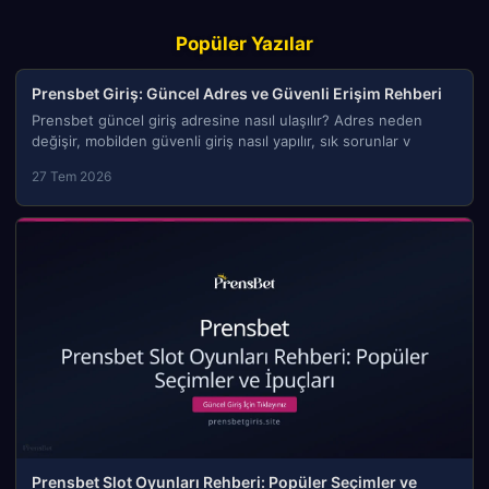
Popüler Yazılar
Prensbet Giriş: Güncel Adres ve Güvenli Erişim Rehberi
Prensbet güncel giriş adresine nasıl ulaşılır? Adres neden
değişir, mobilden güvenli giriş nasıl yapılır, sık sorunlar v
27 Tem 2026
Prensbet Slot Oyunları Rehberi: Popüler Seçimler ve