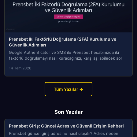
Prensbet İki Faktörlü Doğrulama (2FA) Kurulumu ve
Güvenlik Adımları
Google Authenticator ve SMS ile Prensbet hesabınızda iki
faktörlü doğrulamayı nasıl kuracağınızı, karşılaşılabilecek sor
14 Tem 2026
Tüm Yazılar →
Son Yazılar
Prensbet Giriş: Güncel Adres ve Güvenli Erişim Rehberi
Prensbet güncel giriş adresine nasıl ulaşılır? Adres neden