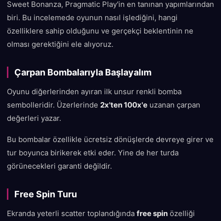
Sweet Bonanza, Pragmatic Play'in en tanınan yapımlarından
biri. Bu incelemede oyunun nasıl işlediğini, hangi
özelliklere sahip olduğunu ve gerçekçi beklentinin ne
olması gerektiğini ele alıyoruz.
Çarpan Bombalarıyla Başlayalım
Oyunu diğerlerinden ayıran ilk unsur renkli bomba
sembolleridir. Üzerlerinde
2x'ten 100x'e
uzanan çarpan
değerleri yazar.
Bu bombalar özellikle ücretsiz dönüşlerde devreye girer ve
tur boyunca birikerek etki eder. Yine de her turda
görünecekleri garanti değildir.
Free Spin Turu
Ekranda yeterli scatter toplandığında
free spin
özelliği