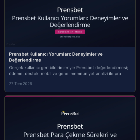
Prensbet Kullanıcı Yorumları: Deneyimler ve
Değerlendirme
Gerçek kullanıcı geri bildirimleriyle Prensbet değerlendirmesi;
ödeme, destek, mobil ve genel memnuniyet analizi ile pra
27 Tem 2026