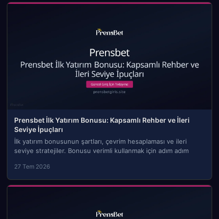
Prensbet İlk Yatırım Bonusu: Kapsamlı Rehber ve İleri
Seviye İpuçları
İlk yatırım bonusunun şartları, çevrim hesaplaması ve ileri
seviye stratejiler. Bonusu verimli kullanmak için adım adım
27 Tem 2026