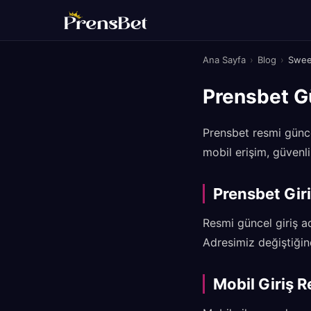
Ana Sayfa
›
Blog
›
Swee
Prensbet Gü
Prensbet resmi güncel
mobil erişim, güvenli
Prensbet Giri
Resmi güncel giriş ad
Adresimiz değiştiğind
Mobil Giriş R