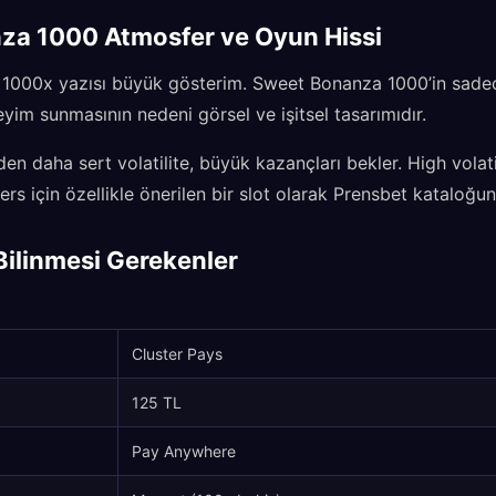
za 1000 Atmosfer ve Oyun Hissi
er, 1000x yazısı büyük gösterim. Sweet Bonanza 1000’in sade
yim sunmasının nedeni görsel ve işitsel tasarımıdır.
nden daha sert volatilite, büyük kazançları bekler. High volati
s için özellikle önerilen bir slot olarak Prensbet kataloğun
Bilinmesi Gerekenler
Cluster Pays
125 TL
Pay Anywhere