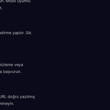
lun. Mobil uyumlu
z.
dirme yapılır. Sık
emizleme veya
za başvurun.
, URL doğru yazılmış
enmeyin.