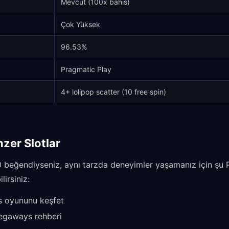
Mevcut (100x bahis)
Çok Yüksek
96.53%
Pragmatic Play
4+ lolipop scatter (10 free spin)
zer Slotlar
beğendiyseniz, aynı tarzda deneyimler yaşamanız için şu 
lirsiniz:
s oyununu keşfet
egaways rehberi