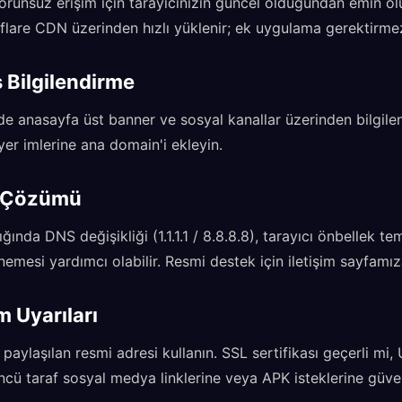
orunsuz erişim için tarayıcınızın güncel olduğundan emin o
lare CDN üzerinden hızlı yüklenir; ek uygulama gerektirme
 Bilgilendirme
de anasayfa üst banner ve sosyal kanallar üzerinden bilgilen
yer imlerine ana domain'i ekleyin.
u Çözümü
ğında DNS değişikliği (1.1.1.1 / 8.8.8.8), tarayıcı önbellek t
enemesi yardımcı olabilir. Resmi destek için iletişim sayfamı
m Uyarıları
paylaşılan resmi adresi kullanın. SSL sertifikası geçerli mi
ncü taraf sosyal medya linklerine veya APK isteklerine güv