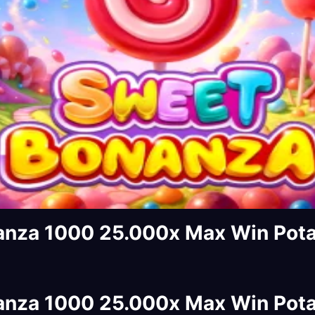
nza 1000 25.000x Max Win Pota
nza 1000 25.000x Max Win Pota