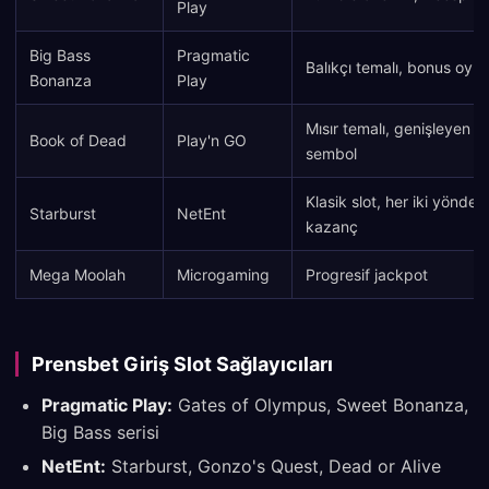
Play
Big Bass
Pragmatic
Balıkçı temalı, bonus oyu
Bonanza
Play
Mısır temalı, genişleyen
Book of Dead
Play'n GO
sembol
Klasik slot, her iki yönde
Starburst
NetEnt
kazanç
Mega Moolah
Microgaming
Progresif jackpot
Prensbet Giriş Slot Sağlayıcıları
Pragmatic Play:
Gates of Olympus, Sweet Bonanza,
Big Bass serisi
NetEnt:
Starburst, Gonzo's Quest, Dead or Alive