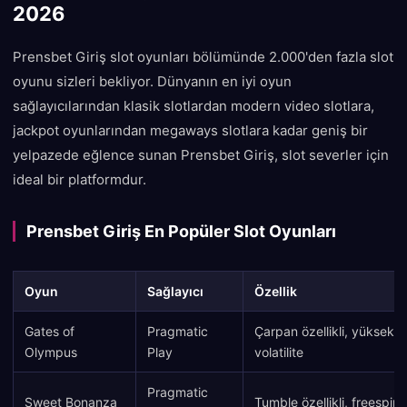
2026
Prensbet Giriş slot oyunları bölümünde 2.000'den fazla slot
oyunu sizleri bekliyor. Dünyanın en iyi oyun
sağlayıcılarından klasik slotlardan modern video slotlara,
jackpot oyunlarından megaways slotlara kadar geniş bir
yelpazede eğlence sunan Prensbet Giriş, slot severler için
ideal bir platformdur.
Prensbet Giriş En Popüler Slot Oyunları
Oyun
Sağlayıcı
Özellik
Gates of
Pragmatic
Çarpan özellikli, yüksek
Olympus
Play
volatilite
Pragmatic
Sweet Bonanza
Tumble özellikli, freespin