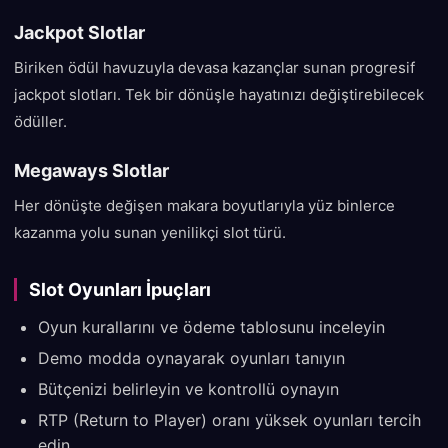
Jackpot Slotlar
Biriken ödül havuzuyla devasa kazançlar sunan progresif
jackpot slotları. Tek bir dönüşle hayatınızı değiştirebilecek
ödüller.
Megaways Slotlar
Her dönüşte değişen makara boyutlarıyla yüz binlerce
kazanma yolu sunan yenilikçi slot türü.
Slot Oyunları İpuçları
Oyun kurallarını ve ödeme tablosunu inceleyin
Demo modda oynayarak oyunları tanıyın
Bütçenizi belirleyin ve kontrollü oynayın
RTP (Return to Player) oranı yüksek oyunları tercih
edin