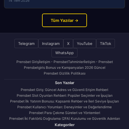
14 Tem 2026
Tüm Yazılar →
Telegram
Instagram
X
YouTube
TikTok
WhatsApp
Prensbet Giriş
İletişim - Prensbet
Tahminler
İletişim - Prensbet
Prensbetgiris Bonus ve Kampanyaları 2026 Güncel
Prensbet Gizlilik Politikası
Son Yazılar
Prensbet Giriş: Güncel Adres ve Güvenli Erişim Rehberi
Prensbet Slot Oyunları Rehberi: Popüler Seçimler ve İpuçları
Prensbet İlk Yatırım Bonusu: Kapsamlı Rehber ve İleri Seviye İpuçları
Prensbet Kullanıcı Yorumları: Deneyimler ve Değerlendirme
Prensbet Para Çekme Süreleri ve Yöntemleri
Prensbet İki Faktörlü Doğrulama (2FA) Kurulumu ve Güvenlik Adımları
Kategoriler