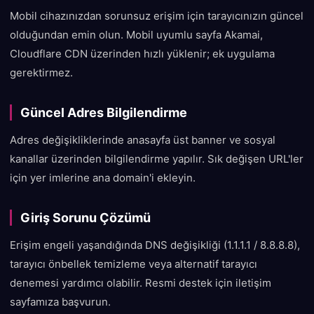
Mobil cihazınızdan sorunsuz erişim için tarayıcınızın güncel
olduğundan emin olun. Mobil uyumlu sayfa Akamai,
Cloudflare CDN üzerinden hızlı yüklenir; ek uygulama
gerektirmez.
Güncel Adres Bilgilendirme
Adres değişikliklerinde anasayfa üst banner ve sosyal
kanallar üzerinden bilgilendirme yapılır. Sık değişen URL'ler
için yer imlerine ana domain'i ekleyin.
Giriş Sorunu Çözümü
Erişim engeli yaşandığında DNS değişikliği (1.1.1.1 / 8.8.8.8),
tarayıcı önbellek temizleme veya alternatif tarayıcı
denemesi yardımcı olabilir. Resmi destek için iletişim
sayfamıza başvurun.