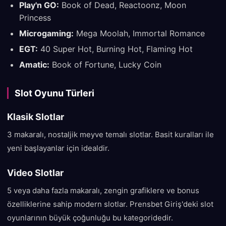
Play'n GO:
Book of Dead, Reactoonz, Moon
Princess
Microgaming:
Mega Moolah, Immortal Romance
EGT:
40 Super Hot, Burning Hot, Flaming Hot
Amatic:
Book of Fortune, Lucky Coin
Slot Oyunu Türleri
Klasik Slotlar
3 makaralı, nostaljik meyve temalı slotlar. Basit kuralları ile
yeni başlayanlar için idealdir.
Video Slotlar
5 veya daha fazla makaralı, zengin grafiklere ve bonus
özelliklerine sahip modern slotlar. Prensbet Giriş'deki slot
oyunlarının büyük çoğunluğu bu kategoridedir.