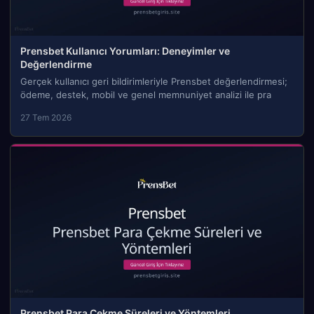
Prensbet Kullanıcı Yorumları: Deneyimler ve
Değerlendirme
Gerçek kullanıcı geri bildirimleriyle Prensbet değerlendirmesi;
ödeme, destek, mobil ve genel memnuniyet analizi ile pra
27 Tem 2026
Prensbet Para Çekme Süreleri ve Yöntemleri