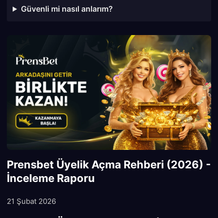
Güvenli mi nasıl anlarım?
Prensbet Üyelik Açma Rehberi (2026) -
İnceleme Raporu
21 Şubat 2026