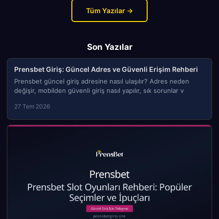
Tüm Yazılar →
Son Yazılar
Prensbet Giriş: Güncel Adres ve Güvenli Erişim Rehberi
Prensbet güncel giriş adresine nasıl ulaşılır? Adres neden
değişir, mobilden güvenli giriş nasıl yapılır, sık sorunlar v
27 Tem 2026