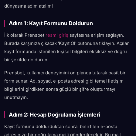
dünyasına adım atalım!
Adım 1: Kayıt Formunu Doldurun
İlk olarak Prensbet
resmi giriş
sayfasına erişim sağlayın.
Burada karşınıza çıkacak 'Kayıt Ol' butonuna tıklayın. Açılan
kayıt formunda istenilen kişisel bilgileri eksiksiz ve doğru
bir şekilde doldurun.
Prensbet, kullanıcı deneyimini ön planda tutarak basit bir
form sunar. Ad, soyad, e-posta adresi gibi temel iletişim
bilgilerini girdikten sonra güçlü bir şifre oluşturmayı
unutmayın.
Adım 2: Hesap Doğrulama İşlemleri
Kayıt formunu doldurduktan sonra, belirtilen e-posta
adresinize bir doğrulama maili gönderilecektir. Bu mail