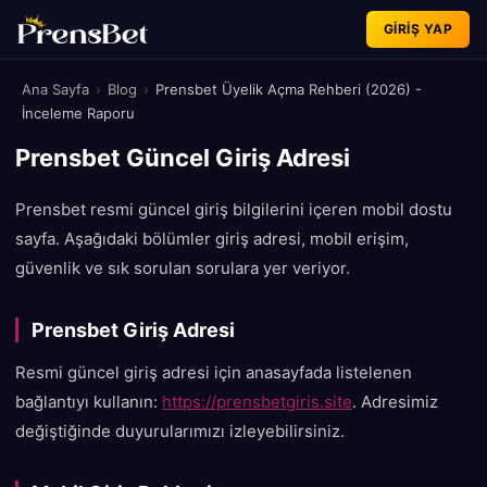
GIRIŞ YAP
Ana Sayfa
›
Blog
›
Prensbet Üyelik Açma Rehberi (2026) -
İnceleme Raporu
Prensbet Güncel Giriş Adresi
Prensbet resmi güncel giriş bilgilerini içeren mobil dostu
sayfa. Aşağıdaki bölümler giriş adresi, mobil erişim,
güvenlik ve sık sorulan sorulara yer veriyor.
Prensbet Giriş Adresi
Resmi güncel giriş adresi için anasayfada listelenen
bağlantıyı kullanın:
https://prensbetgiris.site
. Adresimiz
değiştiğinde duyurularımızı izleyebilirsiniz.