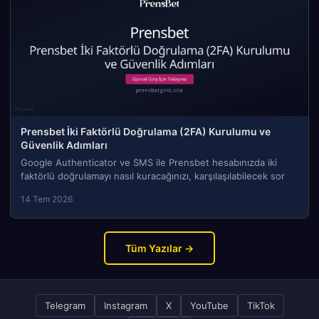
Prensbet İki Faktörlü Doğrulama (2FA) Kurulumu ve
Güvenlik Adımları
Google Authenticator ve SMS ile Prensbet hesabınızda iki
faktörlü doğrulamayı nasıl kuracağınızı, karşılaşılabilecek sor
14 Tem 2026
Tüm Yazılar →
Telegram
Instagram
X
YouTube
TikTok