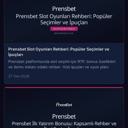
Prensbet Slot Oyunları Rehberi: Popüler Seçimler ve
İpuçları
Prensbet platformunda slot seçimi için RTP, bonus özellikleri
ve demo imkanı odaklı rehber. Hızlı ipuçları ve oyun planı
27 Tem 2026