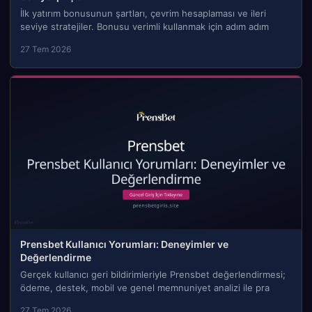
İlk yatırım bonusunun şartları, çevrim hesaplaması ve ileri
seviye stratejiler. Bonusu verimli kullanmak için adım adım
27 Tem 2026
Prensbet Kullanıcı Yorumları: Deneyimler ve
Değerlendirme
Gerçek kullanıcı geri bildirimleriyle Prensbet değerlendirmesi;
ödeme, destek, mobil ve genel memnuniyet analizi ile pra
27 Tem 2026