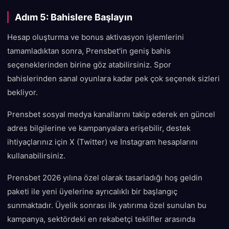
Adım 5: Bahislere Başlayın
Hesap oluşturma ve bonus aktivasyon işlemlerini
tamamladıktan sonra, Prensbet'in geniş bahis
seçeneklerinden birine göz atabilirsiniz. Spor
bahislerinden sanal oyunlara kadar pek çok seçenek sizleri
bekliyor.
Prensbet sosyal medya kanallarını takip ederek en güncel
adres bilgilerine ve kampanyalara erişebilir, destek
ihtiyaçlarınız için X (Twitter) ve Instagram hesaplarını
kullanabilirsiniz.
Prensbet 2026 yılına özel olarak tasarladığı hoş geldin
paketi ile yeni üyelerine ayrıcalıklı bir başlangıç
sunmaktadır. Üyelik sonrası ilk yatırıma özel sunulan bu
kampanya, sektördeki en rekabetçi teklifler arasında