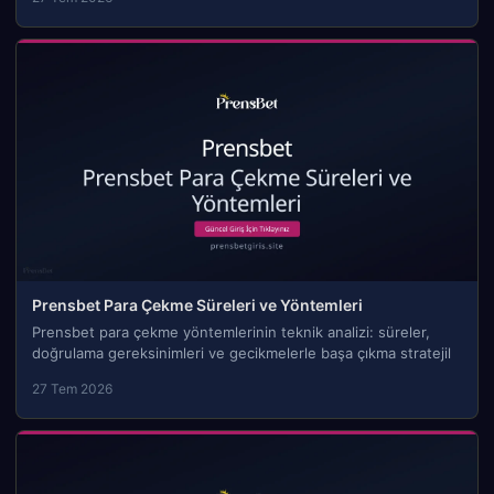
Prensbet Para Çekme Süreleri ve Yöntemleri
Prensbet para çekme yöntemlerinin teknik analizi: süreler,
doğrulama gereksinimleri ve gecikmelerle başa çıkma stratejil
27 Tem 2026