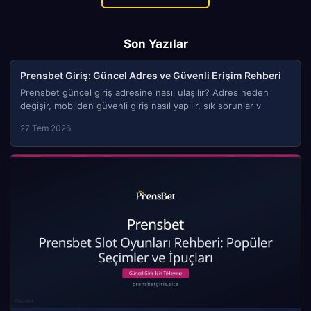
Son Yazılar
Prensbet Giriş: Güncel Adres ve Güvenli Erişim Rehberi
Prensbet güncel giriş adresine nasıl ulaşılır? Adres neden
değişir, mobilden güvenli giriş nasıl yapılır, sık sorunlar v
27 Tem 2026