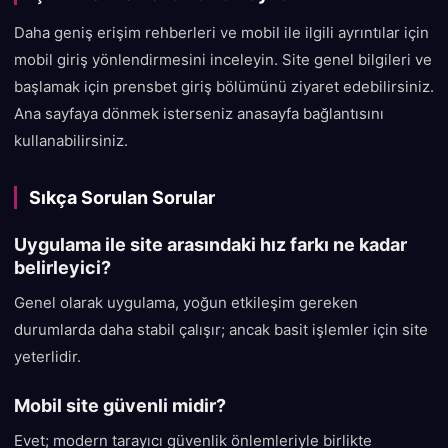
Daha geniş erişim rehberleri ve mobil ile ilgili ayrıntılar için
mobil giriş yönlendirmesini inceleyin. Site genel bilgileri ve
başlamak için prensbet giriş bölümünü ziyaret edebilirsiniz.
Ana sayfaya dönmek isterseniz anasayfa bağlantısını
kullanabilirsiniz.
Sıkça Sorulan Sorular
Uygulama ile site arasındaki hız farkı ne kadar
belirleyici?
Genel olarak uygulama, yoğun etkileşim gereken
durumlarda daha stabil çalışır; ancak basit işlemler için site
yeterlidir.
Mobil site güvenli midir?
Evet; modern tarayıcı güvenlik önlemleriyle birlikte