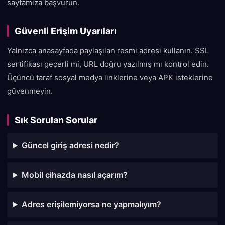
sayfamıza başvurun.
Güvenli Erişim Uyarıları
Yalnızca anasayfada paylaşılan resmi adresi kullanın. SSL
sertifikası geçerli mi, URL doğru yazılmış mı kontrol edin.
Üçüncü taraf sosyal medya linklerine veya APK isteklerine
güvenmeyin.
Sık Sorulan Sorular
Güncel giriş adresi nedir?
Mobil cihazda nasıl açarım?
Adres erişilemiyorsa ne yapmalıyım?