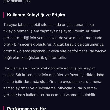
göz atabilirsiniz.
Kullanım Kolaylığı ve Erişim
Tarayıcı tabanlı mobil site, anında erişim sunar; linke
tıklayıp hemen işlem yapmaya başlayabilirsiniz. Kurulum
gerektirmediği için yeni cihazlarda veya misafir modunda
pratik bir seçenek oluşturur. Ancak tarayıcıda oturumunuz
otomatik olarak kapanabilir veya site performansı tarayıcıya
bağlı olarak değişkenlik gösterebilir.
Uygulama ise cihaza özel optimize edilmiş bir arayüz
sağlar. Sık kullananlar için menüler ve favori içerikler daha
hızlı erişilir durumda olur. Yine de uygulama kurulumuna
zaman ayırmak ve güncelleme ihtiyaçlarını takip etmek
gerekir; bazı kullanıcılar bu adımları zahmetli bulabilir.
Performans ve Hız