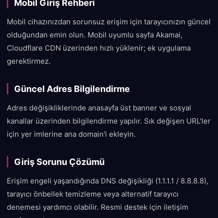
Mobil Giriş Rehberi
Mobil cihazınızdan sorunsuz erişim için tarayıcınızın güncel
olduğundan emin olun. Mobil uyumlu sayfa Akamai,
Cloudflare CDN üzerinden hızlı yüklenir; ek uygulama
gerektirmez.
Güncel Adres Bilgilendirme
Adres değişikliklerinde anasayfa üst banner ve sosyal
kanallar üzerinden bilgilendirme yapılır. Sık değişen URL'ler
için yer imlerine ana domain'i ekleyin.
Giriş Sorunu Çözümü
Erişim engeli yaşandığında DNS değişikliği (1.1.1.1 / 8.8.8.8),
tarayıcı önbellek temizleme veya alternatif tarayıcı
denemesi yardımcı olabilir. Resmi destek için iletişim