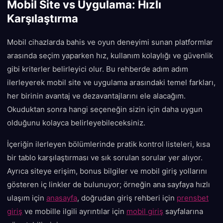
Mobil Site vs Uygulama: Hızlı
Karşılaştırma
Mobil cihazlarda bahis ve oyun deneyimi sunan platformlar
arasında seçim yaparken hız, kullanım kolaylığı ve güvenlik
gibi kriterler belirleyici olur. Bu rehberde adım adım
ilerleyerek mobil site ve uygulama arasındaki temel farkları,
her birinin avantaj ve dezavantajlarını ele alacağım.
Okuduktan sonra hangi seçeneğin sizin için daha uygun
olduğunu kolayca belirleyebileceksiniz.
İçeriğin ilerleyen bölümlerinde pratik kontrol listeleri, kısa
bir tablo karşılaştırması ve sık sorulan sorular yer alıyor.
Ayrıca siteye erişim, bonus bilgiler ve mobil giriş yollarını
gösteren iç linkler de bulunuyor; örneğin ana sayfaya hızlı
ulaşım için
anasayfa
, doğrudan giriş rehberi için
prensbet
giriş
ve mobille ilgili ayrıntılar için
mobil giriş
sayfalarına