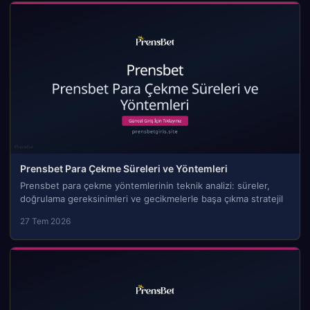
Prensbet Para Çekme Süreleri ve Yöntemleri
Prensbet para çekme yöntemlerinin teknik analizi: süreler,
doğrulama gereksinimleri ve gecikmelerle başa çıkma stratejil
27 Tem 2026