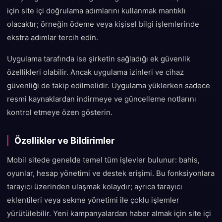
için site içi doğrulama adımlarını kullanmak mantıklı
olacaktır; örneğin ödeme veya kişisel bilgi işlemlerinde
ekstra adımlar tercih edin.
Uygulama tarafında ise şirketin sağladığı ek güvenlik
özellikleri olabilir. Ancak uygulama izinleri ve cihaz
güvenliği de takip edilmelidir. Uygulama yüklerken sadece
resmi kaynaklardan indirmeye ve güncelleme notlarını
kontrol etmeye özen gösterin.
Özellikler ve Bildirimler
Mobil sitede genelde temel tüm işlevler bulunur: bahis,
oyunlar, hesap yönetimi ve destek erişimi. Bu fonksiyonlara
tarayıcı üzerinden ulaşmak kolaydır; ayrıca tarayıcı
eklentileri veya sekme yönetimi ile çoklu işlemler
yürütülebilir. Yeni kampanyalardan haber almak için site içi