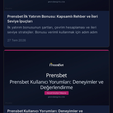
Prensbet İlk Yatırım Bonusu: Kapsamlı Rehber ve İleri
Seviye İpuçları
İlk yatırım bonusunun şartları, çevrim hesaplaması ve ileri
seviye stratejiler. Bonusu verimli kullanmak için adım adım
27 Tem 2026
Prensbet Kullanıcı Yorumları: Deneyimler ve