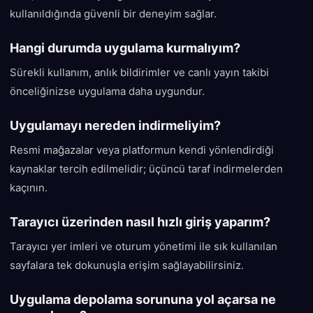
kullanıldığında güvenli bir deneyim sağlar.
Hangi durumda uygulama kurmalıyım?
Sürekli kullanım, anlık bildirimler ve canlı yayın takibi
önceliğinizse uygulama daha uygundur.
Uygulamayı nereden indirmeliyim?
Resmi mağazalar veya platformun kendi yönlendirdiği
kaynaklar tercih edilmelidir; üçüncü taraf indirmelerden
kaçının.
Tarayıcı üzerinden nasıl hızlı giriş yaparım?
Tarayıcı yer imleri ve oturum yönetimi ile sık kullanılan
sayfalara tek dokunuşla erişim sağlayabilirsiniz.
Uygulama depolama sorununa yol açarsa ne