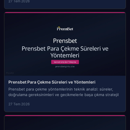
27 Tem 2026
Prensbet Para Çekme Süreleri ve Yöntemleri
Prensbet para çekme yöntemlerinin teknik analizi: süreler,
doğrulama gereksinimleri ve gecikmelerle başa çıkma stratejil
27 Tem 2026