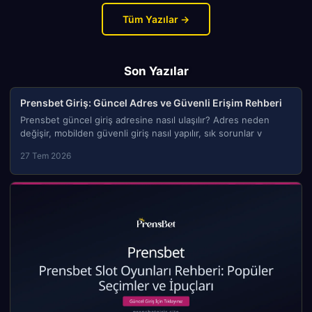
Tüm Yazılar →
Son Yazılar
Prensbet Giriş: Güncel Adres ve Güvenli Erişim Rehberi
Prensbet güncel giriş adresine nasıl ulaşılır? Adres neden
değişir, mobilden güvenli giriş nasıl yapılır, sık sorunlar v
27 Tem 2026