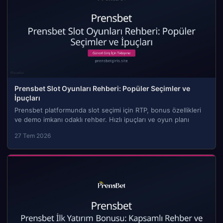
Prensbet Slot Oyunları Rehberi: Popüler Seçimler ve
İpuçları
Prensbet platformunda slot seçimi için RTP, bonus özellikleri
ve demo imkanı odaklı rehber. Hızlı ipuçları ve oyun planı
27 Tem 2026