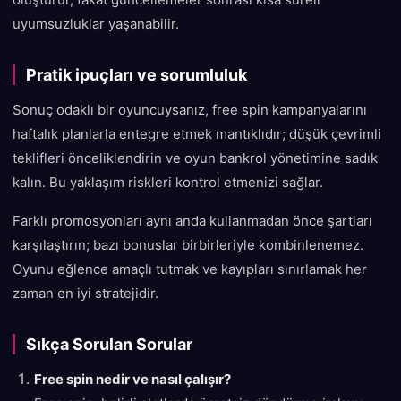
uyumsuzluklar yaşanabilir.
Pratik ipuçları ve sorumluluk
Sonuç odaklı bir oyuncuysanız, free spin kampanyalarını
haftalık planlarla entegre etmek mantıklıdır; düşük çevrimli
teklifleri önceliklendirin ve oyun bankrol yönetimine sadık
kalın. Bu yaklaşım riskleri kontrol etmenizi sağlar.
Farklı promosyonları aynı anda kullanmadan önce şartları
karşılaştırın; bazı bonuslar birbirleriyle kombinlenemez.
Oyunu eğlence amaçlı tutmak ve kayıpları sınırlamak her
zaman en iyi stratejidir.
Sıkça Sorulan Sorular
Free spin nedir ve nasıl çalışır?