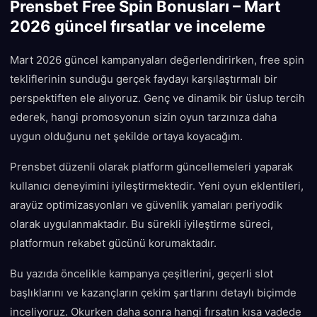
Prensbet Free Spin Bonusları – Mart
2026 güncel fırsatlar ve inceleme
Mart 2026 güncel kampanyaları değerlendirirken, free spin
tekliflerinin sunduğu gerçek faydayı karşılaştırmalı bir
perspektiften ele alıyoruz. Genç ve dinamik bir üslup tercih
ederek, hangi promosyonun sizin oyun tarzınıza daha
uygun olduğunu net şekilde ortaya koyacağım.
Prensbet düzenli olarak platform güncellemeleri yaparak
kullanıcı deneyimini iyileştirmektedir. Yeni oyun eklentileri,
arayüz optimizasyonları ve güvenlik yamaları periyodik
olarak uygulanmaktadır. Bu sürekli iyileştirme süreci,
platformun rekabet gücünü korumaktadır.
Bu yazıda öncelikle kampanya çeşitlerini, geçerli slot
başlıklarını ve kazançların çekim şartlarını detaylı biçimde
inceliyoruz. Okurken daha sonra hangi fırsatın kısa vadede