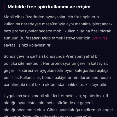
Mobilde free spin kullanımı ve erişim
Mobil cihaz üzerinden oynayanlar için free spinlerin
kullanımı neredeyse masaüstüyle aynı mantıkta işler; ancak
bazı promosyonlar sadece mobil kullanıcılarına özel olarak
sunulur. Bu fırsatları takip etmek isteyenler için
üye girişi
sayfası işinizi kolaylaştırır.
Bonus çevrim şartları konusunda Prensbet şeffaf bir
politika izlemektedir. Her promosyonun çevrim katsayısı,
geçerlilik süresi ve uygulanabilir oyun kategorileri açıkça
belirtilir. Kullanıcılar, bonus bakiyelerinin durumunu hesap
panelindeki özel takip ekranından anlık olarak izleyebilir.
Uygulama ya da mobil site fark etmeksizin, spinlerin aktif
olduğu oyun listesinin mobil sürümde de geçerli
olduğundan emin olun. Cihaz uyumluluğu nadiren bir engel
oluşturur, fakat güncellemeler sonrası kısa süreli