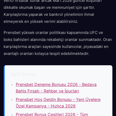
verici fırsatlar sunar ancak Mart 2026 güncel koşulları
dikkatle okumak başarı ve memnuniyet için şarttır.
Karşılaştırma yaparak ve bankrol yönetimini ihmal
etmeyerek en yüksek verimi alabilirsiniz.
Prensbet yüksek oranlar politikası kapsamında UFC ve
boks bahisleri alanında rekabetçi oranlar sunmaktadır. Oran
karşılaştırma araçları sayesinde kullanıcılar, piyasadaki en
avantajlı oranları kolayca tespit edebilmektedir.
İlgili Yazılar
Prensbet Deneme Bonusu 2026 - Bedava
Bahis Fırsatı - Rehber ve İpuçları
Prensbet Hoş Geldin Bonusu - Yeni Üyelere
Özel Kampanya - Hızlıca 2026
Prensbet Bonus Çeşitleri 2026 - Tüm