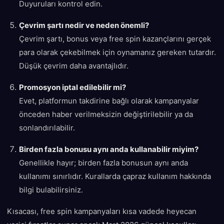
Duyuruları kontrol edin.
Çevrim şartı nedir ve neden önemli?
Çevrim şartı, bonus veya free spin kazançlarını gerçek
para olarak çekebilmek için oynamanız gereken tutardır.
Düşük çevrim daha avantajlıdır.
Promosyon iptal edilebilir mi?
Evet, platformun takdirine bağlı olarak kampanyalar
önceden haber verilmeksizin değiştirilebilir ya da
sonlandırılabilir.
Birden fazla bonusu aynı anda kullanabilir miyim?
Genellikle hayır; birden fazla bonusun aynı anda
kullanımı sınırlıdır. Kurallarda çapraz kullanım hakkında
bilgi bulabilirsiniz.
Kısacası, free spin kampanyaları kısa vadede heyecan