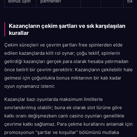
Bonus Spin
partnerleri
bazlı
Kazançların çekim şartları ve sık karşılaşılan
kurallar
Çekim süreçleri ve çevrim şartları free spinlerden elde
edilen kazançlarda kilit rol oynar; çoğu teklif, spinlerin
getirdiği kazançları gerçek para olarak hesaba yatırmadan
önce belirli bir çevrim gerektirir. Kazançların çekilebilir hale
gelmesi için çoğunlukla bonus miktarının bir katı kadar
oyun oynamanız istenir.
Kazançlar bazı oyunlarda maksimum limitlerle
sınırlandırılmış olabilir; buna ek olarak slot türüne göre
katkı oranı değişmezken canlı casino oyunları genellikle
çevrime katkı sağlamaz. Para çekme kurallarını anlamak için
promosyonun “şartlar ve koşullar” bölümünü mutlaka