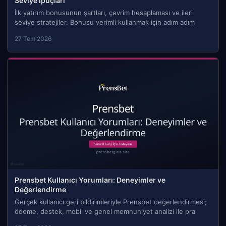
Seviye İpuçları
İlk yatırım bonusunun şartları, çevrim hesaplaması ve ileri
seviye stratejiler. Bonusu verimli kullanmak için adım adım
27 Tem 2026
Prensbet Kullanıcı Yorumları: Deneyimler ve
Değerlendirme
Gerçek kullanıcı geri bildirimleriyle Prensbet değerlendirmesi;
ödeme, destek, mobil ve genel memnuniyet analizi ile pra