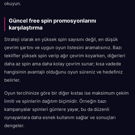
okuyun.
Güncel free spin promosyonlarını
karşılaştırma
Strateji olarak en yüksek spin sayısını değil, en düşük
çevrim şartını ve uygun oyun listesini aramalısınız. Bazı
teklifler yüksek spin verip ağır çevrim koyarken, diğerleri
daha az spin ama daha kolay çevrim sunar; kısa vadede
hangisinin avantajlı olduğunu oyun süreniz ve hedefiniz
belirler.
Oyun tercihinize göre bir diğer kıstas ise maksimum çekim
limiti ve spinlerin dağıtım biçimidir. Örneğin bazı
kampanyalar spinleri günlere yayar, bu da düzenli
oynayanlara daha esnek kullanım sağlar ve sonuçları
dengeler.