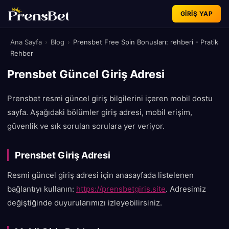
GIRIŞ YAP
Ana Sayfa
›
Blog
›
Prensbet Free Spin Bonusları: rehberi - Pratik
Rehber
Prensbet Güncel Giriş Adresi
Prensbet resmi güncel giriş bilgilerini içeren mobil dostu
sayfa. Aşağıdaki bölümler giriş adresi, mobil erişim,
güvenlik ve sık sorulan sorulara yer veriyor.
Prensbet Giriş Adresi
Resmi güncel giriş adresi için anasayfada listelenen
bağlantıyı kullanın:
https://prensbetgiris.site
. Adresimiz
değiştiğinde duyurularımızı izleyebilirsiniz.